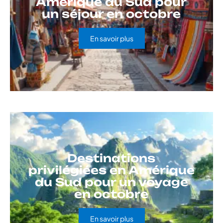
Amérique du Sud pour
un séjour en octobre
En savoir plus
Destinations
privilégiées en Amérique
du Sud pour un voyage
en octobre
En savoir plus