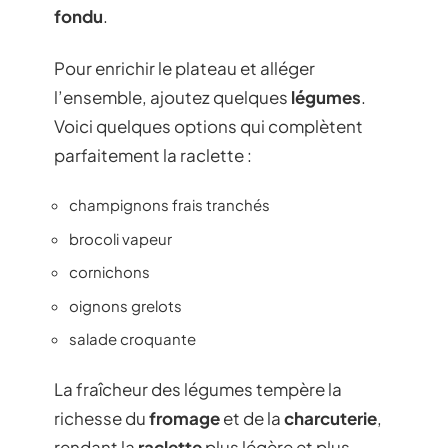
fondu
.
Pour enrichir le plateau et alléger
l’ensemble, ajoutez quelques
légumes
.
Voici quelques options qui complètent
parfaitement la raclette :
champignons frais tranchés
brocoli vapeur
cornichons
oignons grelots
salade croquante
La fraîcheur des légumes tempère la
richesse du
fromage
et de la
charcuterie
,
rendant la
raclette
plus légère et plus