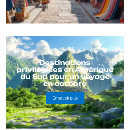
Destinations
privilégiées en Amérique
du Sud pour un voyage
en octobre
En savoir plus