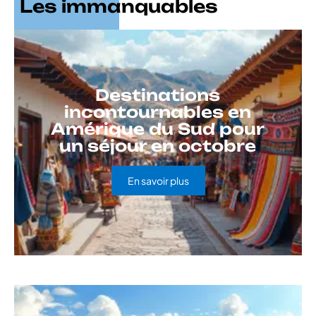
Les immanquables
Destinations
incontournables en
Amérique du Sud pour
un séjour en octobre
En savoir plus