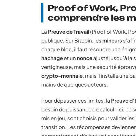
Proof of Work, Pro
comprendre les m
La
Preuve de Travail
(Proof of Work, PoW
publique. Sur Bitcoin, les
mineurs
s’aff
chaque bloc, il faut résoudre une éni
hachage
et un
nonce
ajusté jusqu’à la 
vertigineuse, mais une sécurité éprou
crypto-monnaie
, mais il installe une b
mains de quelques acteurs.
Pour dépasser ces limites, la
Preuve d’
besoin de puissance de calcul : ici, ce 
mis en jeu, sont choisis pour valider l
transition. Les récompenses deviennent
comportement déviant est sanctionné 