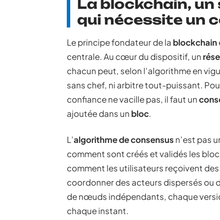
La blockchain, un
qui nécessite un
Le principe fondateur de la
blockchain
centrale. Au cœur du dispositif, un
rése
chacun peut, selon l’algorithme en vigue
sans chef, ni arbitre tout-puissant. Po
confiance ne vacille pas, il faut un
cons
ajoutée dans un
bloc
.
L’
algorithme de consensus
n’est pas un
comment sont créés et validés les bloc
comment les utilisateurs reçoivent des
coordonner des acteurs dispersés ou de 
de nœuds indépendants, chaque version
chaque instant.