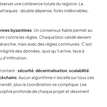
éserver une cohérence totale du registre. La
s attaques : double dépense, forks indésirables,
annes byzantines
. Un consensus fiable permet au
nt contre les règles. Chaque bloc validé devient
 hiérarchie, mais avec des règles communes. C’est
intégrité des données, quoi qu’il arrive, face à
 d’infiltration.
frontent :
sécurité
,
décentralisation
,
scalabilité
.
ockchains
. Aucun algorithme n’excelle sur tous ces
 grandit, plus la coordination se complique. Les
losophie profonde de chaque projet et dessinent