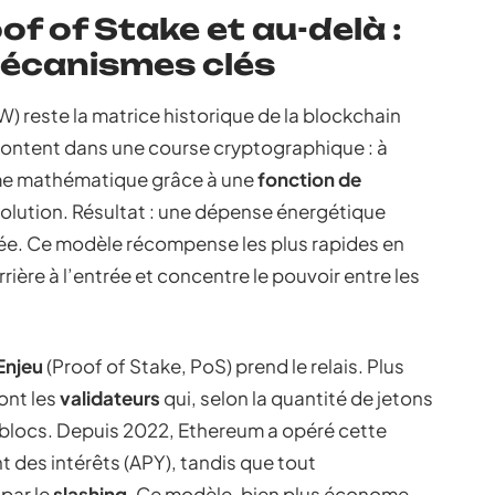
of of Stake et au-delà :
écanismes clés
) reste la matrice historique de la blockchain
rontent dans une course cryptographique : à
gme mathématique grâce à une
fonction de
solution. Résultat : une dépense énergétique
vée. Ce modèle récompense les plus rapides en
arrière à l’entrée et concentre le pouvoir entre les
Enjeu
(Proof of Stake, PoS) prend le relais. Plus
sont les
validateurs
qui, selon la quantité de jetons
es blocs. Depuis 2022, Ethereum a opéré cette
 des intérêts (APY), tandis que tout
par le
slashing
. Ce modèle, bien plus économe,