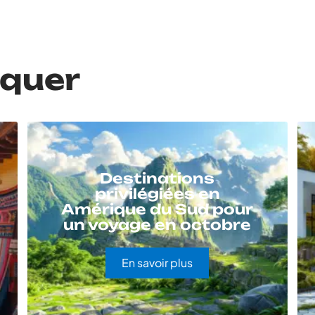
nquer
Destinations
privilégiées en
Amérique du Sud pour
un voyage en octobre
En savoir plus