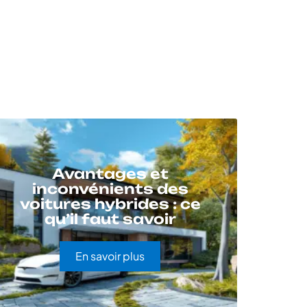
Avantages et
inconvénients des
voitures hybrides : ce
qu’il faut savoir
En savoir plus