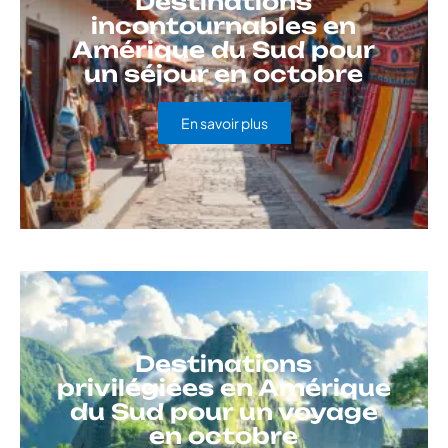
Destinations
incontournables en
Amérique du Sud pour
un séjour en octobre
En savoir plus
Destinations
privilégiées en Amérique
du Sud pour un voyage
en octobre