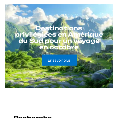
Destinations
privilégiées en Amérique
du Sud pour un voyage
en octobre
En savoir plus
Recherche