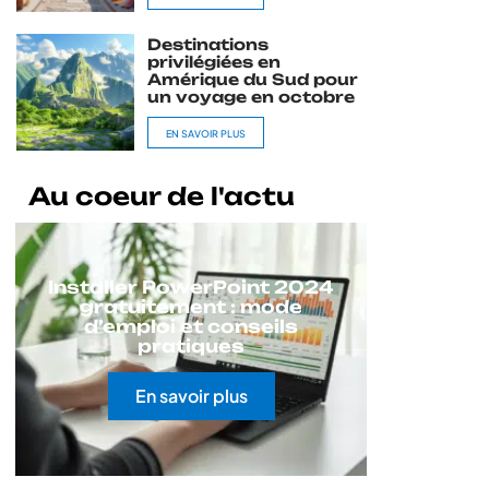
Destinations
privilégiées en
Amérique du Sud pour
un voyage en octobre
EN SAVOIR PLUS
Au coeur de l'actu
Installer PowerPoint 2024
gratuitement : mode
d’emploi et conseils
pratiques
En savoir plus