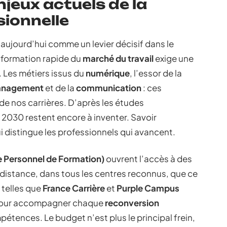
jeux actuels de la
ionnelle
aujourd’hui comme un levier décisif dans le
sformation rapide du
marché du travail
exige une
. Les métiers issus du
numérique
, l’essor de la
nagement
et de la
communication
: ces
de nos carrières. D’après les études
2030 restent encore à inventer. Savoir
ui distingue les professionnels qui avancent.
 Personnel de Formation)
ouvrent l’accès à des
à distance, dans tous les centres reconnus, que ce
s telles que
France Carrière
et
Purple Campus
 pour accompagner chaque
reconversion
tences. Le budget n’est plus le principal frein,