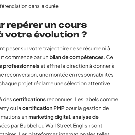
fférenciation dans la durée
r repérer un cours
 votre évolution ?
nt peser sur votre trajectoire ne se résume ni à
Tout commence par un
bilan de compétences
. Ce
s professionnels
et affine la direction à donner à
ne reconversion, une montée en responsabilités
 chaque projet réclame une sélection attentive.
 à des
certifications
reconnues. Les labels comme
emy ou la
certification PMP
pour la gestion de
ormations en
marketing digital
,
analyse de
ées par Babbel ou Wall Street English sont
toires. Les plateformes internationales telles