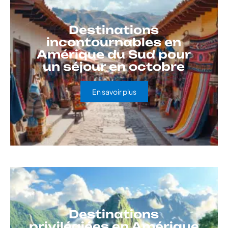
Destinations
incontournables en
Amérique du Sud pour
un séjour en octobre
En savoir plus
Destinations
privilégiées en Amérique