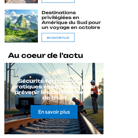
Destinations
privilégiées en
Amérique du Sud pour
un voyage en octobre
EN SAVOIR PLUS
Au coeur de l'actu
Sécurité ferroviaire, les
pratiques essentielles pour
prévenir les déraillements
de train
En savoir plus