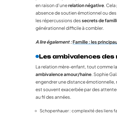
en raison d’une
relation négative
. Cela
absence de soutien émotionnel ou des c
les répercussions des
secrets de famil
générationnel difficile à combler.
A lire également :
Famille : les princi
Les ambivalences des r
La relation mère-enfant, tout comme la
ambivalence amour/haine
. Sophie Ga
engendrer une distance émotionnelle,
est souvent exacerbée par des attente
au fil des années.
Schopenhauer : complexité des liens f