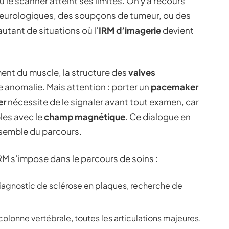
ù le scanner atteint ses limites. On y a recours
neurologiques, des soupçons de tumeur, ou des
utant de situations où l’
IRM d’imagerie
devient
ement du muscle, la structure des
valves
e anomalie. Mais attention : porter un
pacemaker
er
nécessite de le signaler avant tout examen, car
les avec le
champ magnétique
. Ce dialogue en
nsemble du parcours.
IRM s’impose dans le parcours de soins :
diagnostic de sclérose en plaques, recherche de
colonne vertébrale, toutes les articulations majeures.