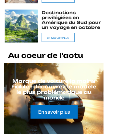
Destinations
privilégiées en
Amérique du Sud pour
un voyage en octobre
EN SAVOIR PLUS
Au coeur de l'actu
Marque de voiture la moins
fiable : découvrez le modèle
le plus problématique au
monde
En savoir plus