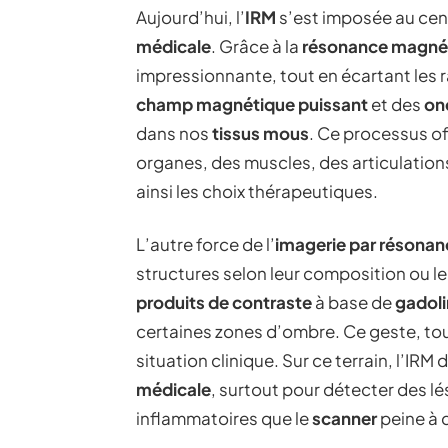
Aujourd’hui, l’
IRM
s’est imposée au ce
médicale
. Grâce à la
résonance magné
impressionnante, tout en écartant les 
champ magnétique puissant
et des
on
dans nos
tissus mous
. Ce processus of
organes, des muscles, des articulations,
ainsi les choix thérapeutiques.
L’autre force de l’
imagerie par résona
structures selon leur composition ou leu
produits de contraste
à base de
gadol
certaines zones d’ombre. Ce geste, to
situation clinique. Sur ce terrain, l’IR
médicale
, surtout pour détecter des l
inflammatoires que le
scanner
peine à d