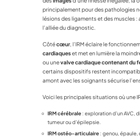
des
images
d’une finesse inégalée, là o
principalement pour des pathologies 
lésions des ligaments et des muscles : a
l’alliée du diagnostic.
Côté
cœur
, l’IRM éclaire le fonctionn
cardiaques
et met en lumière la moindr
ou une
valve cardiaque contenant du f
certains dispositifs restent incompatib
amont avec les soignants sécurise l’e
Voici les principales situations où une 
IRM cérébrale
: exploration d’un AVC, 
tumeur ou d’épilepsie.
IRM ostéo-articulaire
: genou, épaule, 