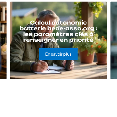
Calcul autonomie
batterie bede-asso.org :
les paramètres clés à
renseigner en priorité
En savoir plus