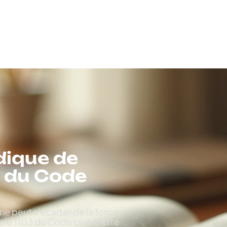
dique de
03 du Code
e peut s'écarter de la force
cle 1103 du Code civil. Cette