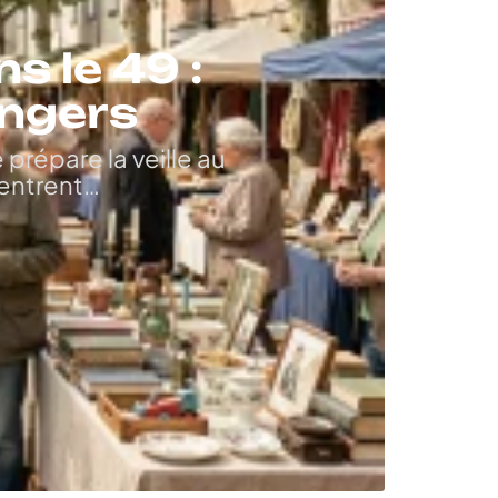
s le 49 :
Angers
prépare la veille au
entrent
…