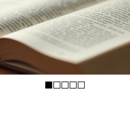
forme de
…