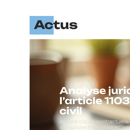
Actus
Analyse juri
l’article 11
civil
Aucune clause contractuelle n
obligatoire imposée par l'arti