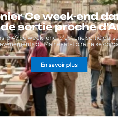
nier Ce week-end dan
 de sortie proche d’
s le 49 ce week-end, c'est une sortie qui se 
s événements du Maine-et-Loire ne se conc
En savoir plus