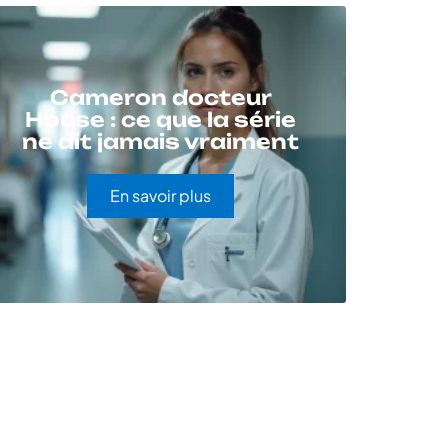
Cameron docteur
House : ce que la série
ne dit jamais vraiment
En savoir plus