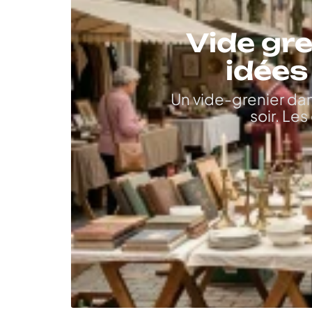
Vide gre
idées
Un vide-grenier dan
soir. Le