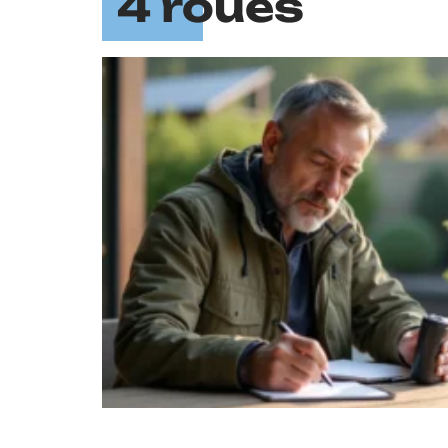
4 roues
P :
sformer
 chaque