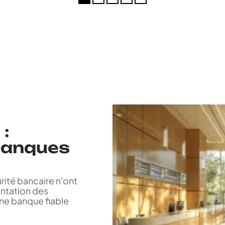
 :
banques
ité bancaire n'ont
entation des
une banque fiable