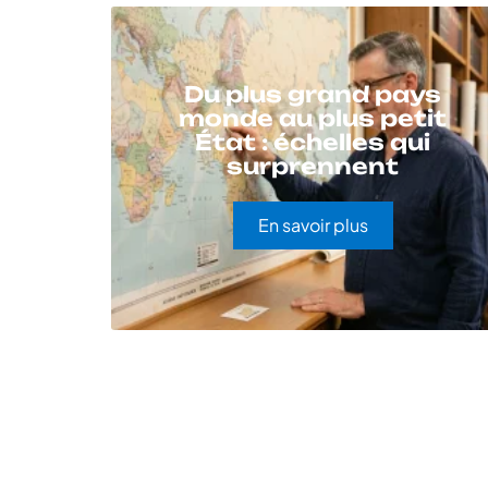
Du plus grand pays
monde au plus petit
État : échelles qui
surprennent
En savoir plus