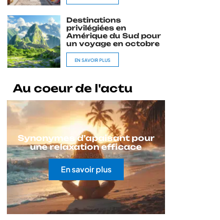
Destinations
privilégiées en
Amérique du Sud pour
un voyage en octobre
EN SAVOIR PLUS
Au coeur de l'actu
Synonymes d’apaisant pour
une relaxation efficace
En savoir plus