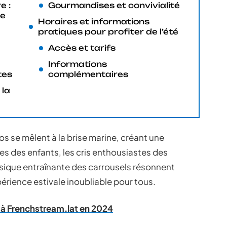
e :
Gourmandises et convivialité
le
Horaires et informations
pratiques pour profiter de l’été
Accès et tarifs
Informations
tes
complémentaires
 la
s se mêlent à la brise marine, créant une
res des enfants, les cris enthousiastes des
usique entraînante des carrousels résonnent
périence estivale inoubliable pour tous.
s à Frenchstream.lat en 2024