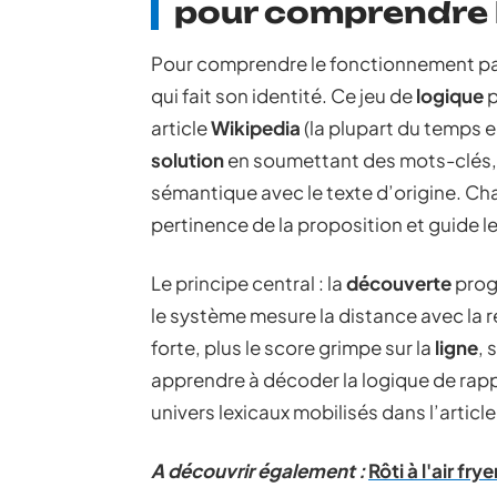
pour comprendre l
Pour comprendre le fonctionnement par
qui fait son identité. Ce jeu de
logique
p
article
Wikipedia
(la plupart du temps 
solution
en soumettant des mots-clés, l
sémantique avec le texte d’origine. Ch
pertinence de la proposition et guide le
Le principe central : la
découverte
prog
le système mesure la distance avec la 
forte, plus le score grimpe sur la
ligne
, 
apprendre à décoder la logique de rap
univers lexicaux mobilisés dans l’article
A découvrir également :
Rôti à l'air fr