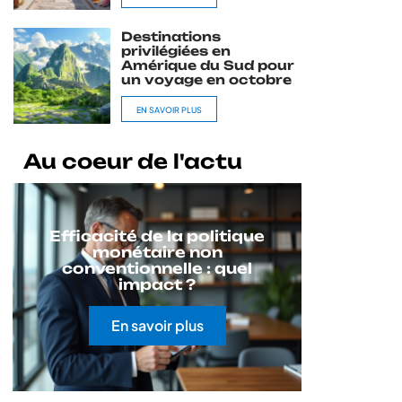
Destinations
privilégiées en
Amérique du Sud pour
un voyage en octobre
EN SAVOIR PLUS
Au coeur de l'actu
Efficacité de la politique
monétaire non
conventionnelle : quel
impact ?
En savoir plus