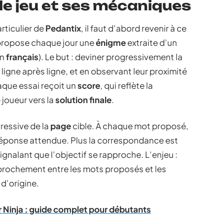
e jeu et ses mécaniques
ticulier de
Pedantix
, il faut d’abord revenir à ce
ropose chaque jour une
énigme
extraite d’un
en
français
). Le but : deviner progressivement la
igne après ligne, et en observant leur proximité
aque essai reçoit un
score
, qui reflète la
 joueur vers la
solution finale
.
ressive de la
page
cible. À chaque mot proposé,
réponse attendue. Plus la correspondance est
signalant que l’objectif se rapproche. L’enjeu :
prochement entre les mots proposés et les
 d’origine.
yer Ninja : guide complet pour débutants