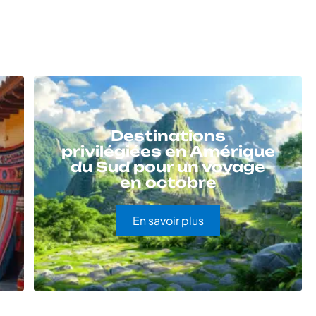
Destinations
privilégiées en Amérique
du Sud pour un voyage
en octobre
En savoir plus