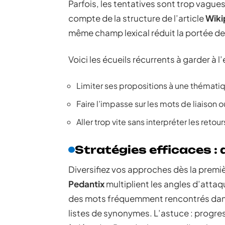
Parfois, les tentatives sont trop vagues
compte de la structure de l’article
Wiki
même champ lexical réduit la portée des
Voici les écueils récurrents à garder à l’e
Limiter ses propositions à une thémati
Faire l’impasse sur les mots de liaison 
Aller trop vite sans interpréter les retou
Stratégies efficaces : 
Diversifiez vos approches dès la premi
Pedantix
multiplient les angles d’attaqu
des mots fréquemment rencontrés dans 
listes de synonymes. L’astuce : progr