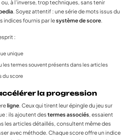
 ou, à l’inverse, trop techniques, sans tenir
pedia
. Soyez attentif : une série de mots issus du
 indices fournis par le
système de score
.
sprit :
que unique
ou les termes souvent présents dans les articles
rs du score
accélérer la progression
ère
ligne
. Ceux qui tirent leur épingle du jeu sur
e : ils ajoutent des
termes associés
, essaient
les articles détaillés, consultent même des
esser avec méthode. Chaque score offre un indice