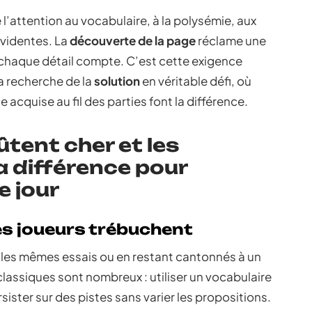
’attention au vocabulaire, à la polysémie, aux
évidentes. La
découverte de la page
réclame une
chaque détail compte. C’est cette exigence
la recherche de la
solution
en véritable défi, où
e acquise au fil des parties font la différence.
ûtent cher et les
a différence pour
 jour
les joueurs trébuchent
t les mêmes essais ou en restant cantonnés à un
 classiques sont nombreux : utiliser un vocabulaire
rsister sur des pistes sans varier les propositions.