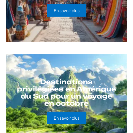
En savoir plus
Destinations
privilégiées en Amérique
du Sud pour un voyage
en octobre
En savoir plus