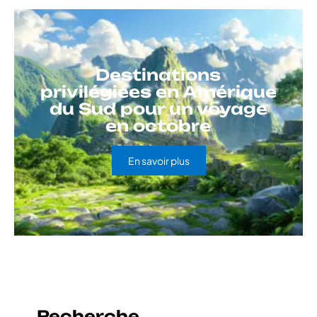
Destinations
privilégiées en Amérique
du Sud pour un voyage
en octobre
En savoir plus
Recherche